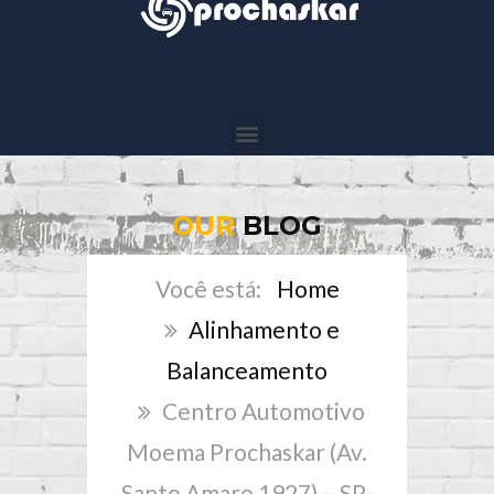
OUR
BLOG
Home
Alinhamento e
Balanceamento
Centro Automotivo
Moema Prochaskar (Av.
Santo Amaro 1927) – SP-