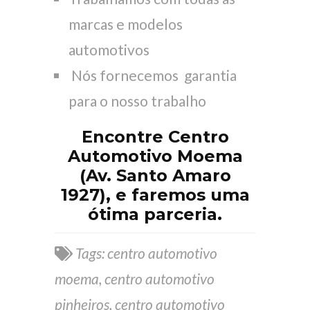
marcas e modelos
automotivos
Nós fornecemos garantia
para o nosso trabalho
Encontre Centro
Automotivo Moema
(Av. Santo Amaro
1927), e faremos uma
ótima parceria.
Tags:
centro automotivo
moema
,
centro automotivo
pinheiros
,
centro automotivo