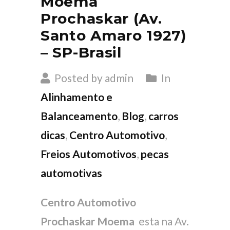
Moema
Prochaskar (Av.
Santo Amaro 1927)
– SP-Brasil
Posted by admin
In
Alinhamento e
Balanceamento
,
Blog
,
carros
dicas
,
Centro Automotivo
,
Freios Automotivos
,
pecas
automotivas
Centro Automotivo
Prochaskar Moema
esta na Av.