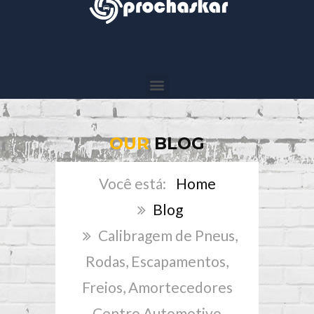
OUR
BLOG
Home
Blog
Calibragem de Pneus,
Rodas, Escapamentos,
Freios, Amortecedores
Centro Automotivo