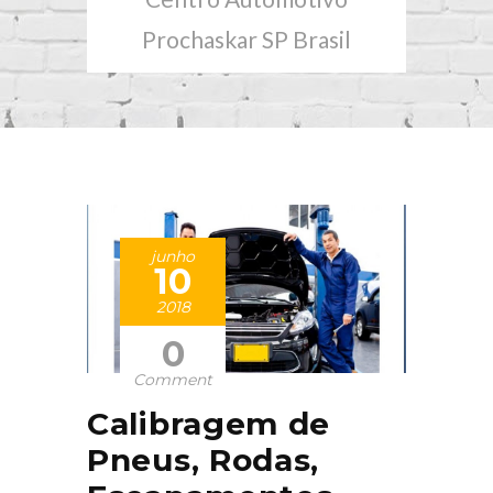
Prochaskar SP Brasil
junho
10
2018
0
Comment
Calibragem de
Pneus, Rodas,