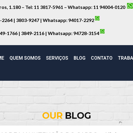
iros, 1.180 – Tel: 11 3817-5961 – Whatsapp: 11 94004-0120
8-2264 | 3803-9247 | Whatsapp:
94017-2292
849-1766 | 3849-2116 | Whatsapp:
94728-3154
ME
QUEM SOMOS
SERVIÇOS
BLOG
CONTATO
TRABA
OUR
BLOG