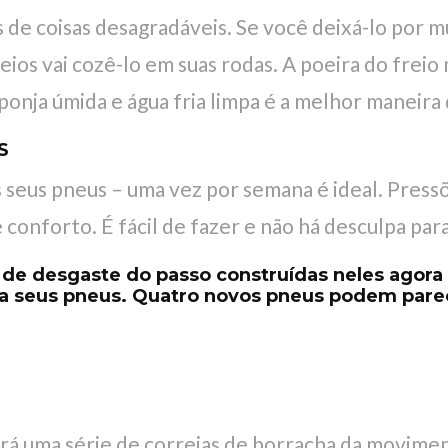
 de coisas desagradáveis. Se você deixá-lo por m
reios vai cozê-lo em suas rodas. A poeira do fre
onja úmida e água fria limpa é a melhor maneira d
S
 seus pneus – uma vez por semana é ideal. Press
onforto. É fácil de fazer e não há desculpa para
de desgaste do passo construídas neles agora 
ua seus pneus. Quatro novos pneus podem parec
rá uma série de correias de borracha da movimen