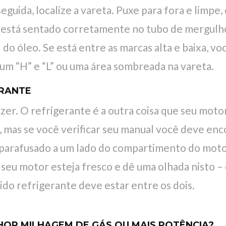
guida, localize a vareta. Puxe para fora e limpe
le está sentado corretamente no tubo de mergu
do óleo. Se está entre as marcas alta e baixa, vo
 um “H” e “L” ou uma área sombreada na vareta.
ERANTE
r. O refrigerante é a outra coisa que seu moto
 mas se você verificar seu manual você deve enc
parafusado a um lado do compartimento do motor
seu motor esteja fresco e dê uma olhada nisto –
quido refrigerante deve estar entre os dois.
OR MILHAGEM DE GÁS OU MAIS POTÊNCIA?