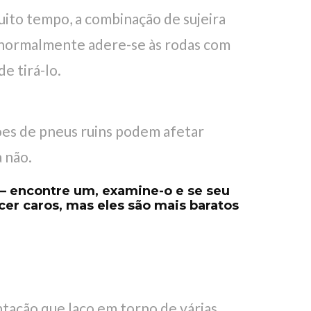
uito tempo, a combinação de sujeira
io normalmente adere-se às rodas com
e tirá-lo.
ões de pneus ruins podem afetar
 não.
– encontre um, examine-o e se seu
er caros, mas eles são mais baratos
tação que laço em torno de várias