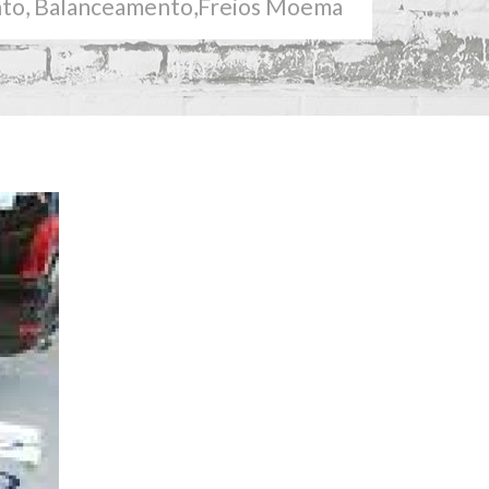
, Balanceamento,Freios Moema