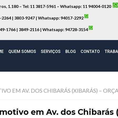
iros, 1.180 – Tel: 11 3817-5961 – Whatsapp: 11 94004-0120
8-2264 | 3803-9247 | Whatsapp:
94017-2292
849-1766 | 3849-2116 | Whatsapp:
94728-3154
ME
QUEM SOMOS
SERVIÇOS
BLOG
CONTATO
TRABA
O EM AV. DOS CHIBARÁS (XIBARÁS) – ORÇ
motivo em Av. dos Chibarás 