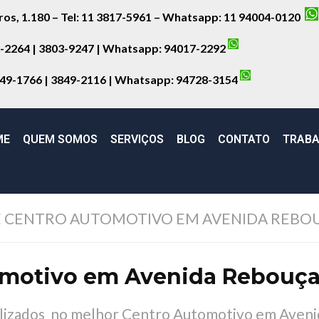
iros, 1.180 – Tel: 11 3817-5961 – Whatsapp: 11 94004-0120
8-2264 | 3803-9247 | Whatsapp:
94017-2292
849-1766 | 3849-2116 | Whatsapp:
94728-3154
ME
QUEM SOMOS
SERVIÇOS
BLOG
CONTATO
TRABA
 CENTRO AUTOMOTIVO EM AVENIDA REBOU
motivo em Avenida Rebouças
ializados no melhor Centro Automotivo em Aveni