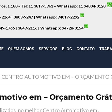
iros, 1.180 – Tel: 11 3817-5961 – Whatsapp: 11 94004-0120
8-2264 | 3803-9247 | Whatsapp:
94017-2292
849-1766 | 3849-2116 | Whatsapp:
94728-3154
ME
QUEM SOMOS
SERVIÇOS
BLOG
CONTATO
TRABA
 CENTRO AUTOMOTIVO EM – ORÇAMENTO 
motivo em – Orçamento Grát
alizados no melhor Centro Automotivo em .