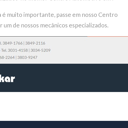
 é muito importante, passe em nosso Centro
r um de nossos mecânicos especializados.