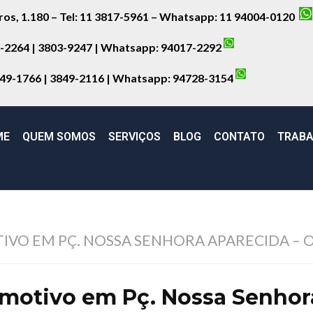
iros, 1.180 – Tel: 11 3817-5961 – Whatsapp: 11 94004-0120
8-2264 | 3803-9247 | Whatsapp:
94017-2292
849-1766 | 3849-2116 | Whatsapp:
94728-3154
ME
QUEM SOMOS
SERVIÇOS
BLOG
CONTATO
TRABA
VO EM PÇ. NOSSA SENHORA APARECIDA – 
motivo em Pç. Nossa Senhor