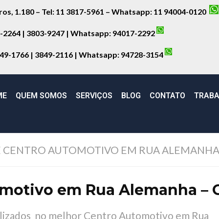
iros, 1.180 – Tel: 11 3817-5961 – Whatsapp: 11 94004-0120
8-2264 | 3803-9247 | Whatsapp:
94017-2292
849-1766 | 3849-2116 | Whatsapp:
94728-3154
ME
QUEM SOMOS
SERVIÇOS
BLOG
CONTATO
TRABA
 CENTRO AUTOMOTIVO EM RUA ALEMANHA
omotivo em Rua Alemanha – 
ializados no melhor Centro Automotivo em Rua