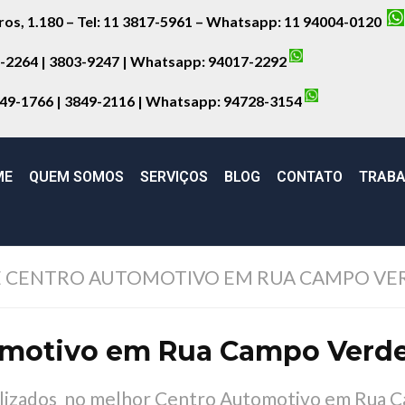
iros, 1.180 – Tel: 11 3817-5961 – Whatsapp: 11 94004-0120
8-2264 | 3803-9247 | Whatsapp:
94017-2292
849-1766 | 3849-2116 | Whatsapp:
94728-3154
ME
QUEM SOMOS
SERVIÇOS
BLOG
CONTATO
TRABA
 CENTRO AUTOMOTIVO EM RUA CAMPO VER
omotivo em Rua Campo Verde
ializados no melhor Centro Automotivo em Rua 