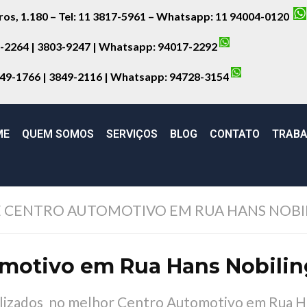
iros, 1.180 – Tel: 11 3817-5961 – Whatsapp: 11 94004-0120
8-2264 | 3803-9247 | Whatsapp:
94017-2292
849-1766 | 3849-2116 | Whatsapp:
94728-3154
ME
QUEM SOMOS
SERVIÇOS
BLOG
CONTATO
TRABA
CENTRO AUTOMOTIVO EM RUA HANS NOBIL
motivo em Rua Hans Nobilin
ializados no melhor Centro Automotivo em Rua 