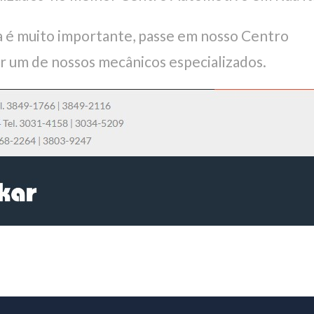
 é muito importante, passe em nosso Centro
r um de nossos mecânicos especializados.