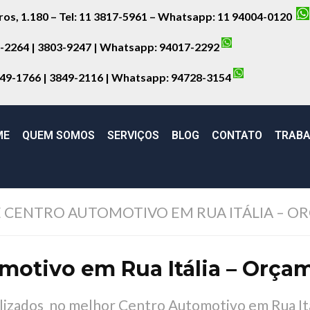
iros, 1.180 – Tel: 11 3817-5961 – Whatsapp: 11 94004-0120
8-2264 | 3803-9247 | Whatsapp:
94017-2292
849-1766 | 3849-2116 | Whatsapp:
94728-3154
ME
QUEM SOMOS
SERVIÇOS
BLOG
CONTATO
TRABA
CENTRO AUTOMOTIVO EM RUA ITÁLIA – O
motivo em Rua Itália – Orçam
lizados no melhor Centro Automotivo em Rua Itál