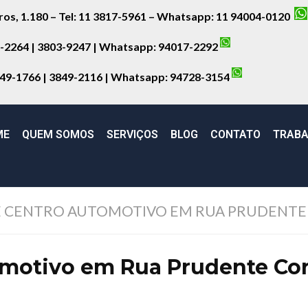
iros, 1.180 – Tel: 11 3817-5961 – Whatsapp: 11 94004-0120
8-2264 | 3803-9247 | Whatsapp:
94017-2292
849-1766 | 3849-2116 | Whatsapp:
94728-3154
ME
QUEM SOMOS
SERVIÇOS
BLOG
CONTATO
TRABA
 CENTRO AUTOMOTIVO EM RUA PRUDENTE 
motivo em Rua Prudente Cor