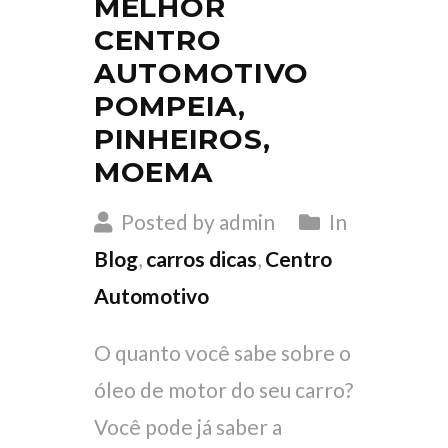
MELHOR
CENTRO
AUTOMOTIVO
POMPEIA,
PINHEIROS,
MOEMA
Posted by admin
In
Blog
,
carros dicas
,
Centro
Automotivo
O quanto você sabe sobre o
óleo de motor do seu carro?
Você pode já saber a