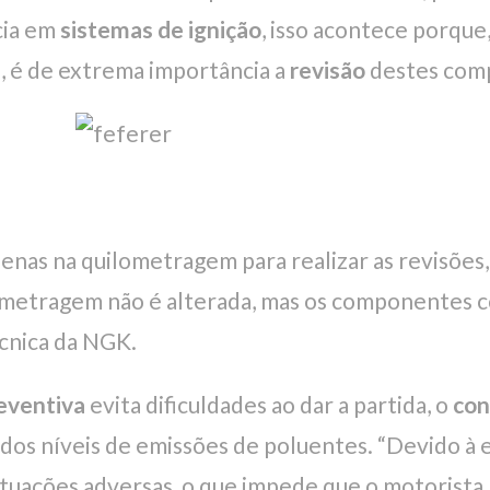
cia em
sistemas de ignição
, isso acontece porqu
, é de extrema importância a
revisão
destes comp
enas na quilometragem para realizar as revisões,
ilometragem não é alterada, mas os componentes
écnica da NGK.
eventiva
evita dificuldades ao dar a partida, o
con
os níveis de emissões de poluentes. “Devido à 
ituações adversas, o que impede que o motorista