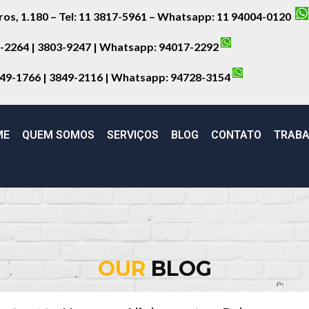
iros, 1.180 – Tel: 11 3817-5961 – Whatsapp: 11 94004-0120
8-2264 | 3803-9247 | Whatsapp:
94017-2292
849-1766 | 3849-2116 | Whatsapp:
94728-3154
ME
QUEM SOMOS
SERVIÇOS
BLOG
CONTATO
TRABA
OUR
BLOG