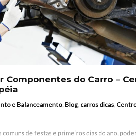
ar Componentes do Carro – C
péia
nto e Balanceamento
,
Blog
,
carros dicas
,
Centr
as comuns de festas e primeiros dias do ano, pod