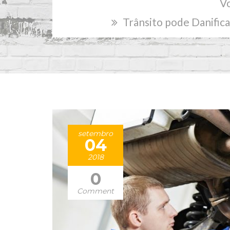
Trânsito pode Danifi
setembro
04
2018
0
Comment