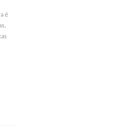
ra é
as,
xas
u