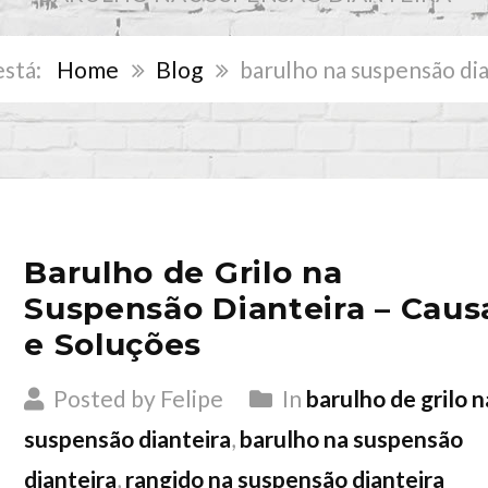
Home
Blog
barulho na suspensão di
Barulho de Grilo na
Suspensão Dianteira – Caus
e Soluções
Posted by Felipe
In
barulho de grilo n
suspensão dianteira
,
barulho na suspensão
dianteira
,
rangido na suspensão dianteira