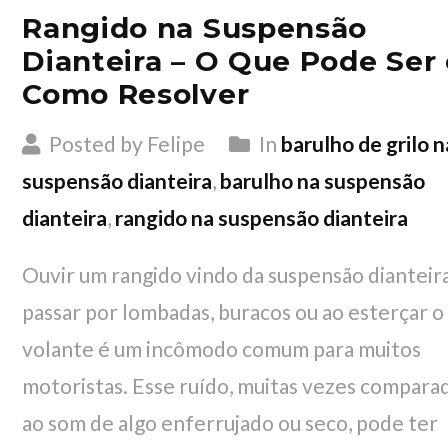
Rangido na Suspensão
Dianteira – O Que Pode Ser 
Como Resolver
Posted by Felipe
In
barulho de grilo n
suspensão dianteira
,
barulho na suspensão
dianteira
,
rangido na suspensão dianteira
Ouvir um rangido vindo da suspensão dianteir
passar por lombadas, buracos ou ao esterçar o
volante é um incômodo comum para muitos
motoristas. Esse ruído, muitas vezes compara
ao som de algo enferrujado ou seco, pode ter