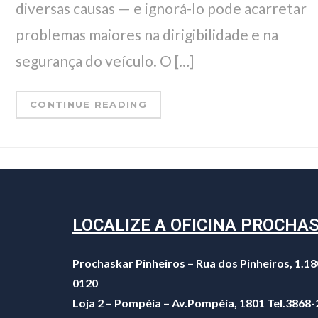
diversas causas — e ignorá-lo pode acarretar
problemas maiores na dirigibilidade e na
segurança do veículo. O […]
CONTINUE READING
LOCALIZE A OFICINA PROCHA
Prochaskar Pinheiros – Rua dos Pinheiros, 1.18
0120
Loja 2 – Pompéia – Av.Pompéia, 1801 Tel.3868