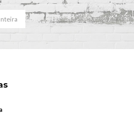
anteira
as
a