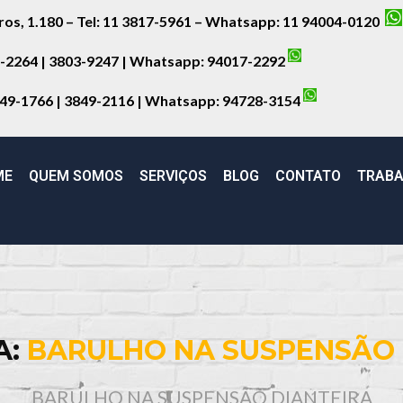
iros, 1.180 – Tel: 11 3817-5961 – Whatsapp: 11 94004-0120
8-2264 | 3803-9247 | Whatsapp:
94017-2292
849-1766 | 3849-2116 | Whatsapp:
94728-3154
ME
QUEM SOMOS
SERVIÇOS
BLOG
CONTATO
TRABA
A:
BARULHO NA SUSPENSÃO 
BARULHO NA SUSPENSÃO DIANTEIRA